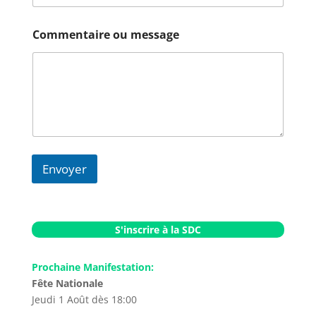
Commentaire ou message
Envoyer
A
l
t
S'inscrire à la SDC
e
r
Prochaine Manifestation:
n
Fête Nationale
a
Jeudi 1 Août dès 18:00
t