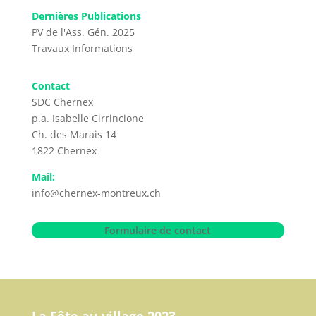
Dernières Publications
i
PV de l'Ass. Gén. 2025
v
Travaux
Informations
e
:
Contact
SDC Chernex
p.a. Isabelle Cirrincione
Ch. des Marais 14
1822 Chernex
Mail:
info@chernex-montreux.ch
Formulaire de contact