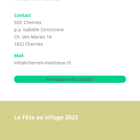
Contact
SDC Chernex
p.a. Isabelle Cirrincione
Ch. des Marais 14
1822 Chernex
Mail:
info@chernex-montreux.ch
Formulaire de contact
La Fête au village 2023